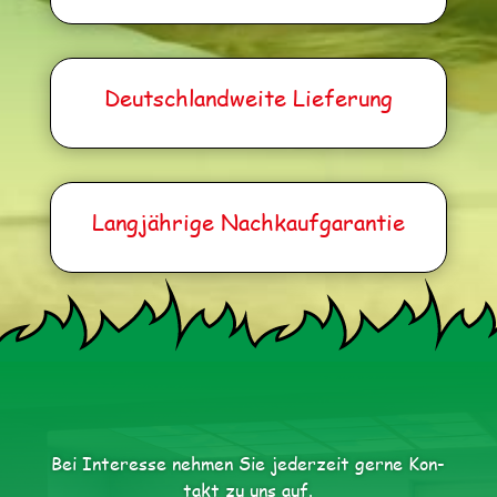
Deutsch­land­wei­te Lieferung
Lang­jäh­ri­ge Nachkaufgarantie
Bei Inter­es­se neh­men Sie jeder­zeit ger­ne Kon­
takt zu uns auf.