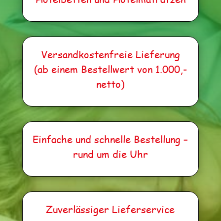
Ver­sand­kos­ten­freie Lie­fe­rung
(ab einem Bestell­wert von 1.000,-
netto)
Ein­fa­che und schnel­le Bestel­lung –
rund um die Uhr
Zuver­läs­si­ger Lieferservice