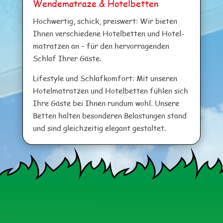
Wen­de­ma­tra­ze & Hotelbetten
Hoch­wer­tig, schick, preis­wert: Wir bie­ten
Ihnen ver­schie­de­ne Hotel­bet­ten und Hotel­
ma­trat­zen an – für den her­vor­ra­gen­den
Schlaf Ihrer Gäste.
Life­style und Schlaf­kom­fort: Mit unse­ren
Hotel­ma­trat­zen und Hotel­bet­ten füh­len sich
Ihre Gäs­te bei Ihnen rund­um wohl. Unse­re
Bet­ten hal­ten beson­de­ren Belas­tun­gen stand
und sind gleich­zei­tig ele­gant gestaltet.