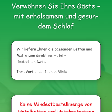
Ver­wöh­nen Sie Ihre Gäs­te –
mit erhol­sa­mem und gesun­
dem Schlaf
Wir lie­fern Ihnen die pas­sen­den Bet­ten und
Matrat­zen direkt ins Hotel –
deutschlandweit.
Ihre Vor­tei­le auf einen Blick:
Kei­ne Min­dest­be­stell­men­ge von
Hotel­bet­ten und Hotelmatratzen